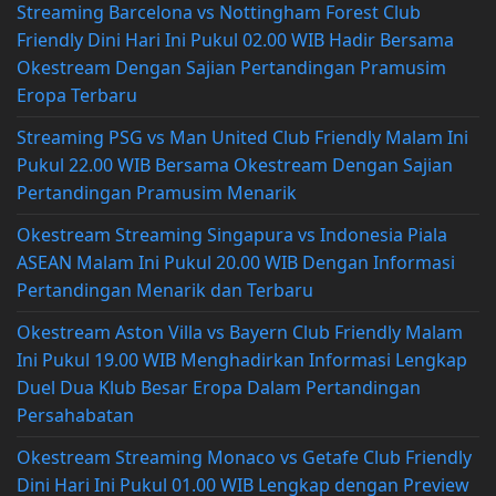
Streaming Barcelona vs Nottingham Forest Club
Friendly Dini Hari Ini Pukul 02.00 WIB Hadir Bersama
Okestream Dengan Sajian Pertandingan Pramusim
Eropa Terbaru
Streaming PSG vs Man United Club Friendly Malam Ini
Pukul 22.00 WIB Bersama Okestream Dengan Sajian
Pertandingan Pramusim Menarik
Okestream Streaming Singapura vs Indonesia Piala
ASEAN Malam Ini Pukul 20.00 WIB Dengan Informasi
Pertandingan Menarik dan Terbaru
Okestream Aston Villa vs Bayern Club Friendly Malam
Ini Pukul 19.00 WIB Menghadirkan Informasi Lengkap
Duel Dua Klub Besar Eropa Dalam Pertandingan
Persahabatan
Okestream Streaming Monaco vs Getafe Club Friendly
Dini Hari Ini Pukul 01.00 WIB Lengkap dengan Preview