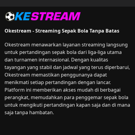
Okestream - Streaming Sepak Bola Tanpa Batas
Okestream menawarkan layanan streaming langsung
untuk pertandingan sepak bola dari liga-liga utama
dan turnamen internasional. Dengan kualitas
tayangan yang stabil dan jadwal yang terus diperbarui,
Okestream memastikan penggunanya dapat
menikmati setiap pertandingan dengan lancar.
Platform ini memberikan akses mudah di berbagai
perangkat, memudahkan para penggemar sepak bola
untuk mengikuti pertandingan kapan saja dan di mana
saja tanpa hambatan.