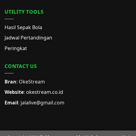
UTILITY TOOLS
Hasil Sepak Bola
Jadwal Pertandingan
Peringkat
CONTACT US
Bran
: OkeStream
Website
:
okestream.co.id
Email
:
jalalive@gmail.com