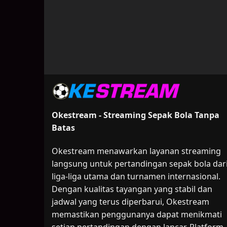
Okestream - Streaming Sepak Bola Tanpa
Batas
Okestream menawarkan layanan streaming
langsung untuk pertandingan sepak bola dar
liga-liga utama dan turnamen internasional.
Dengan kualitas tayangan yang stabil dan
jadwal yang terus diperbarui, Okestream
memastikan penggunanya dapat menikmati