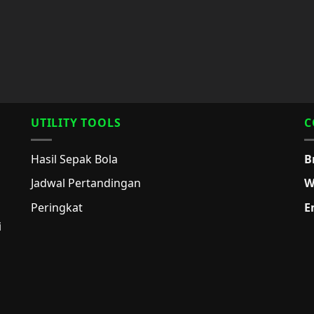
UTILITY TOOLS
C
Hasil Sepak Bola
B
Jadwal Pertandingan
W
Peringkat
E
i