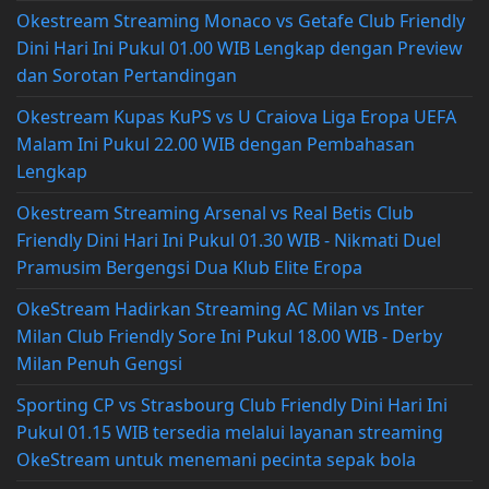
Okestream Streaming Monaco vs Getafe Club Friendly
Dini Hari Ini Pukul 01.00 WIB Lengkap dengan Preview
dan Sorotan Pertandingan
Okestream Kupas KuPS vs U Craiova Liga Eropa UEFA
Malam Ini Pukul 22.00 WIB dengan Pembahasan
Lengkap
Okestream Streaming Arsenal vs Real Betis Club
Friendly Dini Hari Ini Pukul 01.30 WIB - Nikmati Duel
Pramusim Bergengsi Dua Klub Elite Eropa
OkeStream Hadirkan Streaming AC Milan vs Inter
Milan Club Friendly Sore Ini Pukul 18.00 WIB - Derby
Milan Penuh Gengsi
Sporting CP vs Strasbourg Club Friendly Dini Hari Ini
Pukul 01.15 WIB tersedia melalui layanan streaming
OkeStream untuk menemani pecinta sepak bola