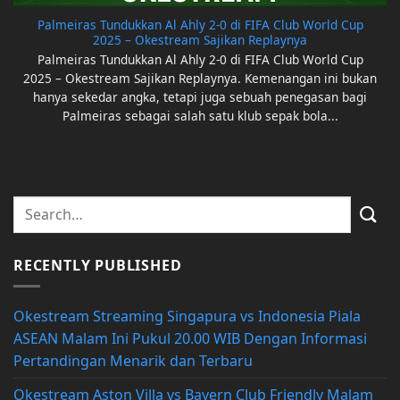
Palmeiras Tundukkan Al Ahly 2-0 di FIFA Club World Cup
2025 – Okestream Sajikan Replaynya
Palmeiras Tundukkan Al Ahly 2-0 di FIFA Club World Cup
2025 – Okestream Sajikan Replaynya. Kemenangan ini bukan
hanya sekedar angka, tetapi juga sebuah penegasan bagi
Palmeiras sebagai salah satu klub sepak bola...
RECENTLY PUBLISHED
Okestream Streaming Singapura vs Indonesia Piala
ASEAN Malam Ini Pukul 20.00 WIB Dengan Informasi
Pertandingan Menarik dan Terbaru
Okestream Aston Villa vs Bayern Club Friendly Malam