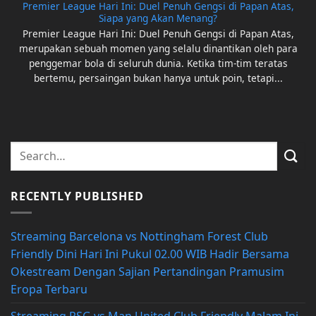
Premier League Hari Ini: Duel Penuh Gengsi di Papan Atas,
Siapa yang Akan Menang?
Premier League Hari Ini: Duel Penuh Gengsi di Papan Atas,
merupakan sebuah momen yang selalu dinantikan oleh para
penggemar bola di seluruh dunia. Ketika tim-tim teratas
bertemu, persaingan bukan hanya untuk poin, tetapi...
RECENTLY PUBLISHED
Streaming Barcelona vs Nottingham Forest Club
Friendly Dini Hari Ini Pukul 02.00 WIB Hadir Bersama
Okestream Dengan Sajian Pertandingan Pramusim
Eropa Terbaru
Streaming PSG vs Man United Club Friendly Malam Ini