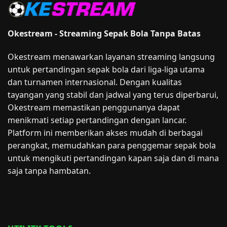
Okestream - Streaming Sepak Bola Tanpa Batas
Okestream menawarkan layanan streaming langsung
untuk pertandingan sepak bola dari liga-liga utama
dan turnamen internasional. Dengan kualitas
tayangan yang stabil dan jadwal yang terus diperbarui,
Okestream memastikan penggunanya dapat
menikmati setiap pertandingan dengan lancar.
Platform ini memberikan akses mudah di berbagai
perangkat, memudahkan para penggemar sepak bola
untuk mengikuti pertandingan kapan saja dan di mana
saja tanpa hambatan.