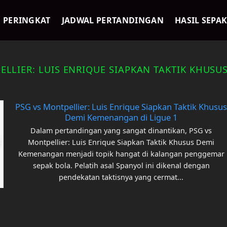
PERINGKAT
JADWAL PERTANDINGAN
HASIL SEPA
ELLIER: LUIS ENRIQUE SIAPKAN TAKTIK KHUS
PSG vs Montpellier: Luis Enrique Siapkan Taktik Khusu
Demi Kemenangan di Ligue 1
Dalam pertandingan yang sangat dinantikan, PSG vs
Montpellier: Luis Enrique Siapkan Taktik Khusus Demi
Kemenangan menjadi topik hangat di kalangan penggemar
sepak bola. Pelatih asal Spanyol ini dikenal dengan
pendekatan taktisnya yang cermat...