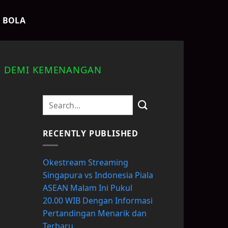
K BOLA
US DEMI KEMENANGAN
s
RECENTLY PUBLISHED
Okestream Streaming
Singapura vs Indonesia Piala
ASEAN Malam Ini Pukul
20.00 WIB Dengan Informasi
Pertandingan Menarik dan
Terbaru