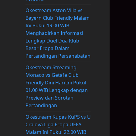
Okestream Aston Villa vs
Bayern Club Friendly Malam
Ini Pukul 19.00 WIB
Menghadirkan Informasi
Lengkap Duel Dua Klub
Besar Eropa Dalam
Pertandingan Persahabatan
Okestream Streaming
Monaco vs Getafe Club
Friendly Dini Hari Ini Pukul
01.00 WIB Lengkap dengan
Preview dan Sorotan
Pertandingan
Okestream Kupas KuPS vs U
Craiova Liga Eropa UEFA
Malam Ini Pukul 22.00 WIB