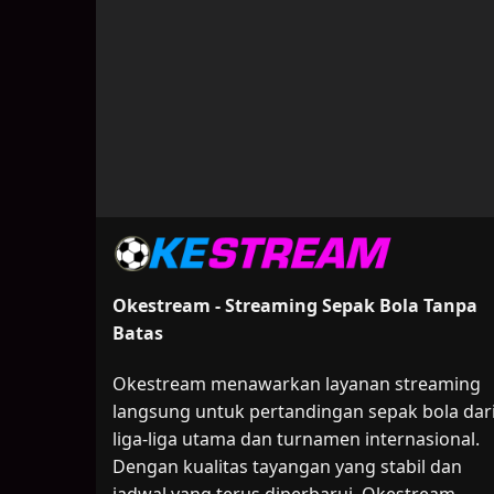
Okestream - Streaming Sepak Bola Tanpa
Batas
Okestream menawarkan layanan streaming
langsung untuk pertandingan sepak bola dar
liga-liga utama dan turnamen internasional.
Dengan kualitas tayangan yang stabil dan