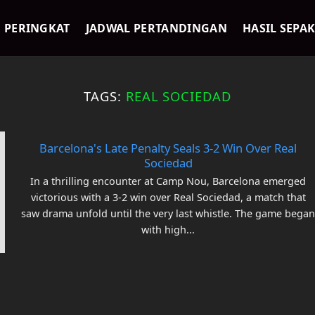
PERINGKAT
JADWAL PERTANDINGAN
HASIL SEPA
TAGS:
REAL SOCIEDAD
Barcelona's Late Penalty Seals 3-2 Win Over Real
Sociedad
In a thrilling encounter at Camp Nou, Barcelona emerged
victorious with a 3-2 win over Real Sociedad, a match that
saw drama unfold until the very last whistle. The game bega
with high...