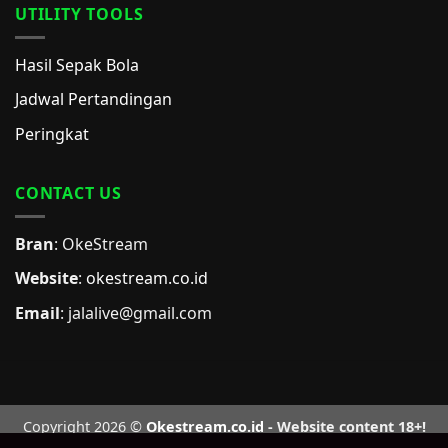
UTILITY TOOLS
Hasil Sepak Bola
Jadwal Pertandingan
Peringkat
CONTACT US
Bran
: OkeStream
Website
:
okestream.co.id
Email
:
jalalive@gmail.com
Copyright 2026 ©
Okestream.co.id
- Website content 18+!