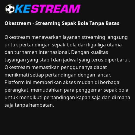
Okestream - Streaming Sepak Bola Tanpa Batas
Okestream menawarkan layanan streaming langsung
untuk pertandingan sepak bola dari liga-liga utama
dan turnamen internasional. Dengan kualitas
tayangan yang stabil dan jadwal yang terus diperbarui,
Okestream memastikan penggunanya dapat
menikmati setiap pertandingan dengan lancar.
Platform ini memberikan akses mudah di berbagai
perangkat, memudahkan para penggemar sepak bola
untuk mengikuti pertandingan kapan saja dan di mana
saja tanpa hambatan.