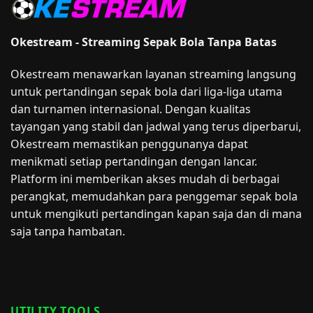
Okestream - Streaming Sepak Bola Tanpa Batas
Okestream menawarkan layanan streaming langsung
untuk pertandingan sepak bola dari liga-liga utama
dan turnamen internasional. Dengan kualitas
tayangan yang stabil dan jadwal yang terus diperbarui,
Okestream memastikan penggunanya dapat
menikmati setiap pertandingan dengan lancar.
Platform ini memberikan akses mudah di berbagai
perangkat, memudahkan para penggemar sepak bola
untuk mengikuti pertandingan kapan saja dan di mana
saja tanpa hambatan.
UTILITY TOOLS