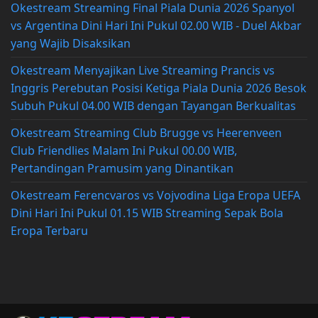
Okestream Streaming Final Piala Dunia 2026 Spanyol
vs Argentina Dini Hari Ini Pukul 02.00 WIB - Duel Akbar
yang Wajib Disaksikan
Okestream Menyajikan Live Streaming Prancis vs
Inggris Perebutan Posisi Ketiga Piala Dunia 2026 Besok
Subuh Pukul 04.00 WIB dengan Tayangan Berkualitas
Okestream Streaming Club Brugge vs Heerenveen
Club Friendlies Malam Ini Pukul 00.00 WIB,
Pertandingan Pramusim yang Dinantikan
Okestream Ferencvaros vs Vojvodina Liga Eropa UEFA
Dini Hari Ini Pukul 01.15 WIB Streaming Sepak Bola
Eropa Terbaru