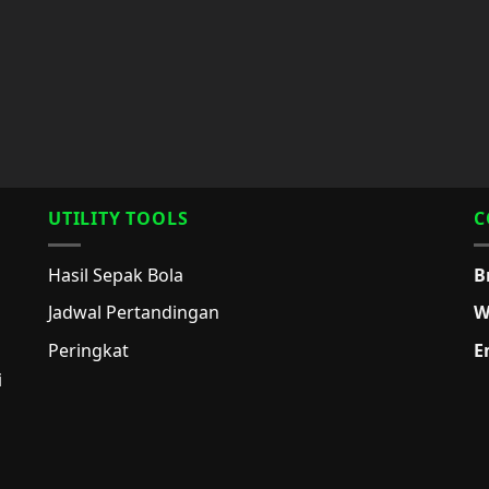
UTILITY TOOLS
C
Hasil Sepak Bola
B
Jadwal Pertandingan
W
Peringkat
E
i