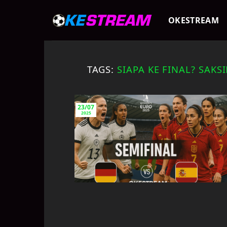
Skip
to
OKESTREAM
content
TAGS:
SIAPA KE FINAL? SAK
23/07
2025