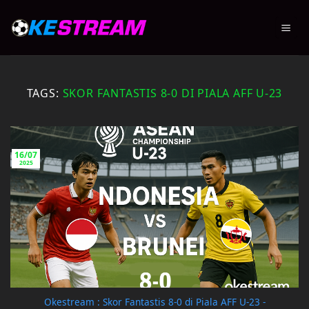
Skip
to
content
TAGS:
SKOR FANTASTIS 8-0 DI PIALA AFF U-23
16/07
2025
Okestream : Skor Fantastis 8-0 di Piala AFF U-23 -