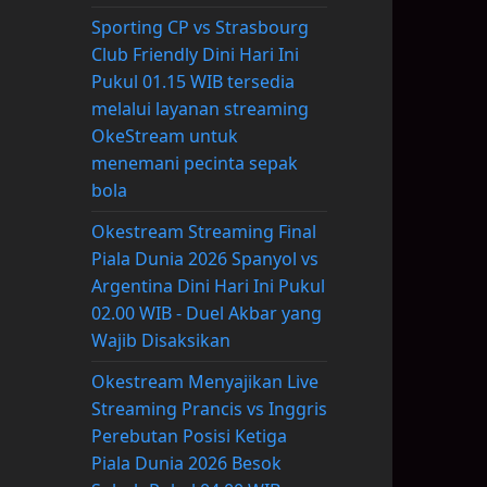
Sporting CP vs Strasbourg
Club Friendly Dini Hari Ini
Pukul 01.15 WIB tersedia
melalui layanan streaming
OkeStream untuk
menemani pecinta sepak
bola
Okestream Streaming Final
Piala Dunia 2026 Spanyol vs
Argentina Dini Hari Ini Pukul
02.00 WIB - Duel Akbar yang
Wajib Disaksikan
Okestream Menyajikan Live
Streaming Prancis vs Inggris
Perebutan Posisi Ketiga
Piala Dunia 2026 Besok