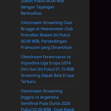
Subuh Pukul 04.00 WIB
dengan Tayangan
Berkualitas
Okestream Streaming Club
Brugge vs Heerenveen Club
Friendlies Malam Ini Pukul
00.00 WIB, Pertandingan
Pramusim yang Dinantikan
Okestream Ferencvaros vs
Vojvodina Liga Eropa UEFA
Dini Hari Ini Pukul 01.15 WIB
Streaming Sepak Bola Eropa
Terbaru
Okestream Streaming
Inggris vs Argentina
Semifinal Piala Dunia 2026
Pukul 02.00 WIB - Duel Klasik