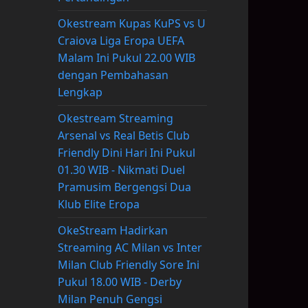
Okestream Kupas KuPS vs U
Craiova Liga Eropa UEFA
Malam Ini Pukul 22.00 WIB
dengan Pembahasan
Lengkap
Okestream Streaming
Arsenal vs Real Betis Club
Friendly Dini Hari Ini Pukul
01.30 WIB - Nikmati Duel
Pramusim Bergengsi Dua
Klub Elite Eropa
OkeStream Hadirkan
Streaming AC Milan vs Inter
Milan Club Friendly Sore Ini
Pukul 18.00 WIB - Derby
Milan Penuh Gengsi