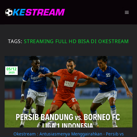
Skip
to
content
TAGS:
STREAMING FULL HD BISA DI OKESTREAM
05/12
2025
Okestream : Antusiasmenya Menggairahkan - Persib vs