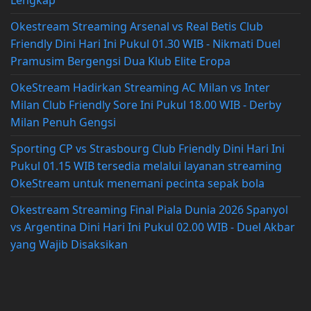
Okestream Streaming Arsenal vs Real Betis Club
Friendly Dini Hari Ini Pukul 01.30 WIB - Nikmati Duel
Pramusim Bergengsi Dua Klub Elite Eropa
OkeStream Hadirkan Streaming AC Milan vs Inter
Milan Club Friendly Sore Ini Pukul 18.00 WIB - Derby
Milan Penuh Gengsi
Sporting CP vs Strasbourg Club Friendly Dini Hari Ini
Pukul 01.15 WIB tersedia melalui layanan streaming
OkeStream untuk menemani pecinta sepak bola
Okestream Streaming Final Piala Dunia 2026 Spanyol
vs Argentina Dini Hari Ini Pukul 02.00 WIB - Duel Akbar
yang Wajib Disaksikan